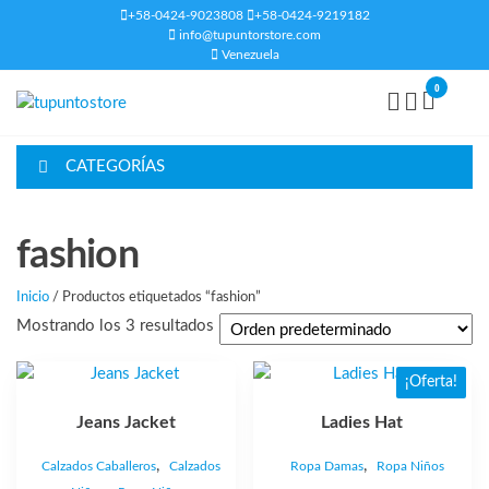
+58-0424-9023808
+58-0424-9219182
info@tupuntorstore.com
Venezuela
0
tupuntostore
CATEGORÍAS
fashion
Inicio
/ Productos etiquetados “fashion”
Mostrando los 3 resultados
¡Oferta!
Jeans Jacket
Ladies Hat
,
,
Calzados Caballeros
Calzados
Ropa Damas
Ropa Niños