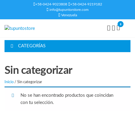
+58-0424-9023808
+58-0424-9219182
info@tupuntorstore.com
Venezuela
0
tupuntostore
CATEGORÍAS
Sin categorizar
Inicio
/ Sin categorizar
No se han encontrado productos que coincidan
con tu selección.